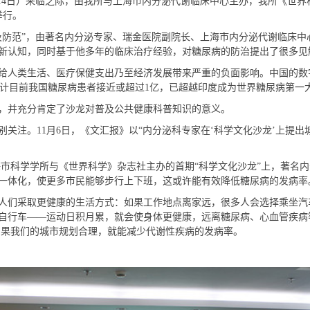
14日）来临之际，由我所
与上海市内分泌代谢临床中心
主办，我所《世界
举行。
防范”，由著名内分泌专家、瑞金医院副院长、上海市内分泌代谢临床中
新认知，同时基于他多年的临床治疗经验，对糖尿病的防治提出了很多见
类生活、医疗保健支出乃至经济发展带来严重的负面影响。中国的数字更
，预计目前我国糖尿病患者接近或超过1亿，已超越印度成为世界糖尿病第
并充分肯定了沙龙对普及公共健康科普知识的意义。
注。11月6日，《文汇报》以“内分泌科专家在‘科学文化沙龙’上提出
科学学所与《世界科学》杂志社主办的首期“科学文化沙龙”上，著名内
一体化，使更多市民能够步行上下班，这或许能有效降低糖尿病的发病率
们采取更健康的生活方式：如果工作地点离家远，很多人会选择乘坐汽
自行车——运动日积月累，就会使身体更健康，远离糖尿病、心血管疾病
如果我们的城市规划合理，就能减少代谢性疾病的发病率。