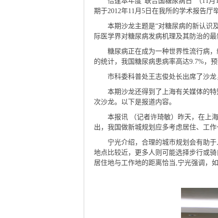
恰逢本年度“联合国糖尿病日”（11月
期于2012年11月5日在我所的学术报告厅
本期沙龙主题是“对糖尿病的新认识及
际医学界对糖尿病发病机理及其防治的最
糖尿病正在成为一种世界性流行病，给人
的统计，我国糖尿病患病率高达9.7%
市科委科普处王志俊处长出席了沙龙，
本期沙龙还得到了上海有关媒体的特别关
次沙龙。以下是报道内容。
本报讯 （记者许琦敏）昨天，在上海市
出，我国做新城规划应多考虑居住、工作
宁光介绍，合理的城市规划会有助于人
地点比较近，更多人则可能选择步行或骑
居住地与工作地的距离恰当,宁光强调，