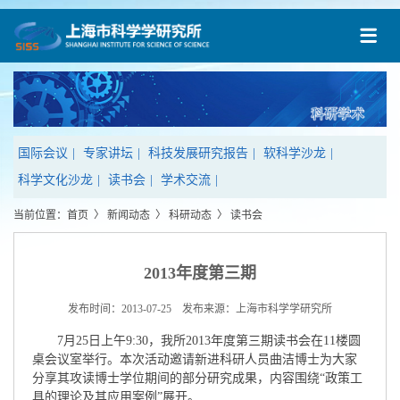
国际会议
|
专家讲坛
|
科技发展研究报告
|
软科学沙龙
|
科学文化沙龙
|
读书会
|
学术交流
|
当前位置：
首页
〉
新闻动态
〉
科研动态
〉
读书会
2013年度第三期
发布时间：2013-07-25 发布来源：上海市科学学研究所
7月25日上午9:30，我所2013年度第三期读书会在11楼圆
桌会议室举行。本次活动邀请新进科研人员曲洁博士为大家
分享其攻读博士学位期间的部分研究成果，内容围绕“政策工
具的理论及其应用案例”展开。