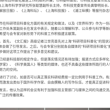
市科研项目科普化报道工作的顺利开展，市科委科普处、市科技党委宣传处
讨会由上海市科学学研究所张聪慧副所长主持，市科技党委宣传处龚黎明处长
解放日报》、《上海科坛》、《上海科技报》、《浦江纵横》等报刊杂志
在科研项目科普化方面的有关规定和做法，以及《世界科学》作为一份
工作处朱翯副处长在发言中表示，随着公众理解科学、公众参与科学等新
希望与会专家对新形势下的科普工作积极建言献策。
首先，《文汇报》高级记者江世亮首先对上海“科研项目科普化”的现状
写体会做了引导发言。之后，与会专家分别就各自媒体的“科研项目科普化
步做好这项工作提出了很多意见和建议。
经是科技部的规定作业，但是落实情况还有待加强；报道方式应多样化
学家》、《科学美国人》等类型的媒体，也还不具备这些媒体所践行的人
努力的空间。
行了讨论，如是否可以真正落实科研经费按一定比例用于科普工作。有
而激发出类似于国外科学作家、自由撰稿人的写作队伍，才能真正促进科
言，他认为这样的会议有利于加强科技主管部门与媒体之间的沟通交流
广泛的传播效果。