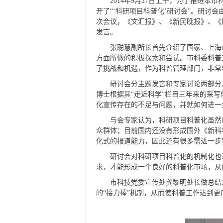
2014年9月27日上午，为了推进本
开了“‘科研项目科普化’研讨会”。研
次会议，《文汇报》、《新民晚报》、《
发言。
张聪慧副所长首先介绍了国家、上海市
方面所做的积极探索和尝试。市科委科普
了挑战和机遇，作为科普管理部门，非常
研讨会分主题发言和专家讨论两部分。
博士根据其“走近科学”栏目三年来的采
化宣传存在的不足与问题，并就如何进一
与会专家认为，科研项目科普化虽然已
众群体；目前国内还没有形成国外《新科
化式的报道能力，因此还有很多需进一步
研讨会对科研项目科普化的机制化也进
求，才能形成一个良好的科普化市场，从
市科技党委宣传处龚黎明处长做总结发
的“接力棒”机制，从而使科普工作达到更