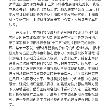
师傅国庆出席沙龙并讲话,上海市科委发展研究处处长、我所
党总支书记、副所长（主持工作）骆大进主持会议,上海市科
委发展计划处副处长方浩及上海市科委发展研究处、上海市
科学学研究所、上海科技发展研究中心有关人员参与了本期
沙龙。
在沙龙上，中国科技发展战略研究院科技统计与分析研
究所副所长玄兆辉和我所创新政策研究室副主任常静分别介
绍了国家和上海市科技创新“十三五”规划指标研究的最新进
展。与会专家就“指标体系建构的价值导向和逻辑结构、指标
研究如何凸显上海特色和核心竞争力、如何反映改革进程”等
问题展开了热烈交流和深入探讨。专家们认为，结合上海建
设具有全球影响力的科技创新中心的总体要求，应从更广泛
的经济社会发展需求视角审视指标所要体现的功能。中国科
技发展战略研究院原常务副院长王元指出，相关指标研究应
在凸显上海国际化水平、重视科技创新中心和金融中心功能
融合、强调生活质量相关表征、加强相对性指标应用等方面
予以足够重视，借鉴国际知名指标体系研究方法，重视大数
据分析挖掘等方法应用，开展基于样本调查的测评性指标研
究，进一步体现创新主体对科技创新中心建设进程的切身感
受。