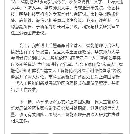
“人工智能伦理的趋势与落实”。沙龙邀请复旦大学、上海交通
大学、同济大学、华东师范大学、微软亚洲研究院、依图科
技、明略科技等机构的专家学者与会研讨。市科委战略规划
处、高新处、诚信处相关同志出席会议。我所石谦所长、张
聪慧副所长、于新东副所长出席会议，科技与社会研究室主
任王迎春主持会议。
会上，我所博士后瞿晶晶对全球人工智能伦理与治理的
情况进行了引导发言，复旦大学王国豫教授、华东师范大学
金博老师分别以“人工智能伦理与国际竞争”“人工智能公平性
以及相关算法”为主题进行了分享。与会专家围绕“构建人工智
能伦理知识体系”“建立人工智能伦理风险监测评估体系”等议
题展开了深入讨论。市科委高新处肖菁副处长对上海国家新
一代人工智能创新发展试验区治理相关布局做了解读，并提
出了工作要求。
下一步，科学学所将落实好上海国家新一代人工智能创
新发展试验区专家咨询委员会秘书处职能，继续组织优势力
量、协同有关团队，围绕人工智能治理开展深入研究并推进
相关工作。