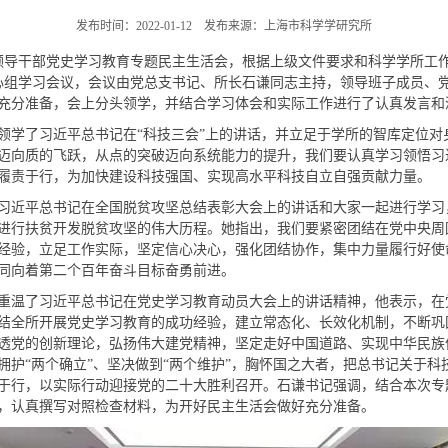
发布时间：2022-01-12 发布来源：上海市科学学研究所
员领导干部党史学习教育专题民主生活会，根据上级文件要求和科学学所工
次中心组学习会议，会议由党总支书记、所长石谦同志主持，领导班子成员、
充分准备，会上分头领学，并结合学习体会和实际工作进行了认真发言和
学了习近平总书记在“科技三会”上的讲话，并立足于学所的智库定位对
迈向质的飞跃，从点的突破迈向系统能力的提升，我们要认真学习领悟习
履责于行，为加快建设科技强国、实现高水平科技自立自强贡献力量。
近平总书记在全国脱贫攻坚总结表彰大会上的讲话和大家一起进行学习
进行扶贫开发脱贫攻坚的伟大历程。她指出，我们要紧密团结在党中央周
经验，立足工作实际，坚定信心决心，强化团结协作，集中力量履行好使
同向着第二个百年奋斗目标奋勇前进。
温了习近平总书记在党史学习教育动员大会上的讲话精神，他表示，在
结全所开展党史学习教育的成功经验，建立常态化、长效化机制，不断巩
透党的创新理论，弘扬伟大建党精神，坚定走好中国道路、实现中华民族
拥护“两个确立”、坚决做到“两个维护”，胸怀国之大者，把总书记关于
于行，以实际行动迎接党的二十大胜利召开。石谦书记强调，结合本次专
，认真撰写对照检查材料，为开好民主生活会做好充分准备。