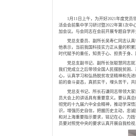
1月11日上午，为开好2021年度党
活会会前集中学习研讨暨2022年第1
加会议。与会同志在会前开展专题自学并
党总支委员、副所长吴寿仁同志认真领
他表示，当前我国科技实力正从量的积累
时代赋予的重任，知责于心、担责于身、
党总支副书记、副所长张聪慧同志就习
我们党成立之后带领全国人民摆脱贫困、
心，认真学习和弘扬脱贫攻坚精神和先进
前的奋斗姿态，真抓实干，埋头苦干，共
党总支书记、所长石谦同志带领大家重
员大会上的讲话具有重要意义。要认真总
彻党的十九届六中全会精神，推动学深悟
识，增强历史自信，把握历史主动，忠诚
和对上海重要指示要求，铭记在心、力践
员要对照党中央的要求认真开展自我检视