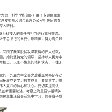
作方案，科学学所组织开展了专题民主生
党总支委员及综合管理办公室相关同志参
深入研讨。
身为科技人的责任与担当进行充分交流。
近平总书记的重要讲话精神，努力肩负起
，回顾了我国脱贫攻坚取得的伟大成就，
围，始终坚持党的领导，坚持以人民为中
命担当，以永不懈怠的精神状态，一往无
党的十九届六中全会之后重温总书记在动
固拓展党史学习教育成果。要聚焦学习贯
伟大复兴的信心和决心。要切实提高认
科技创新重要论述、考察上海重要讲话精神
题民主生活会会前集中学习，领导班子成