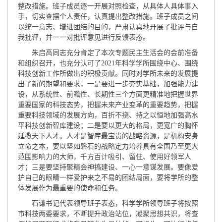
整改措施。班子成员逐一开展对照检查，从具体人具体事入
手，切实查摆个人责任，认真提出整改措施。班子成员之间
以统一意志、增进团结的目的，严肃认真地开展了批评与自
我批评，并一一对批评意见进行反馈表态。
朱启高同志充分肯定了本次专题民主生活会的会前准备
和组织召开，也充分认可了2021年科学学所围绕中心、围绕
科技创新工作所做出的积极贡献。同时对学所未来的发展提
出了新的期望和要求，一是要进一步夯实基础，加强能力建
设，从系统性、前瞻性、长期性三个方面更精准地把握世界
重要国家的科技态势，把握未来产业变革的重要趋势，把握
重要科技领域的发展方向，百折不挠、持之以恒地加强高水
平科技创新智库建设；二是要以更大的格局，更宽广的胸怀
延揽天下人才。人才是智库最宝贵的战略资源，是机构安身
立命之本，要以坚如磐石的战略定力培养具有全国乃至更大
范围影响力的大师，千方百计吸引、留住、使用好领军人
才；三是要坚持聚精会神搞建设、一心一意谋发展。要像爱
护自己的眼睛一样爱护来之不易的团结局面，要将学所的整
体发展作为最重要的使命和任务。
石谦书记代表领导班子表态，科学学所领导班子将按照
市科技两委要求，不断提升政治站位，凝聚思想共识，将查