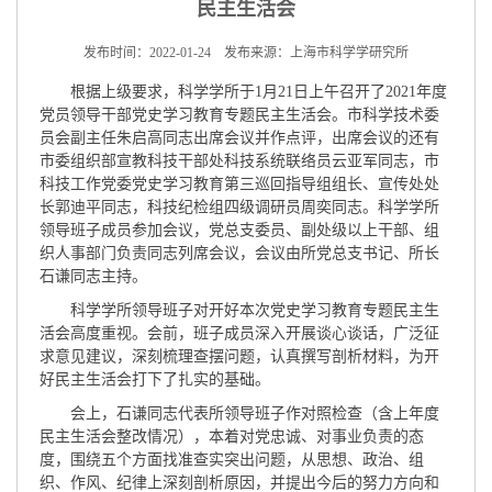
民主生活会
发布时间：2022-01-24 发布来源：上海市科学学研究所
根据上级要求，科学学所于1月21日上午召开了2021年度
党员领导干部党史学习教育专题民主生活会。市科学技术委
员会副主任朱启高同志出席会议并作点评，出席会议的还有
市委组织部宣教科技干部处科技系统联络员云亚军同志，市
科技工作党委党史学习教育第三巡回指导组组长、宣传处处
长郭迪平同志，科技纪检组四级调研员周奕同志。科学学所
领导班子成员参加会议，党总支委员、副处级以上干部、组
织人事部门负责同志列席会议，会议由所党总支书记、所长
石谦同志主持。
科学学所领导班子对开好本次党史学习教育专题民主生
活会高度重视。会前，班子成员深入开展谈心谈话，广泛征
求意见建议，深刻梳理查摆问题，认真撰写剖析材料，为开
好民主生活会打下了扎实的基础。
会上，石谦同志代表所领导班子作对照检查（含上年度
民主生活会整改情况），本着对党忠诚、对事业负责的态
度，围绕五个方面找准查实突出问题，从思想、政治、组
织、作风、纪律上深刻剖析原因，并提出今后的努力方向和