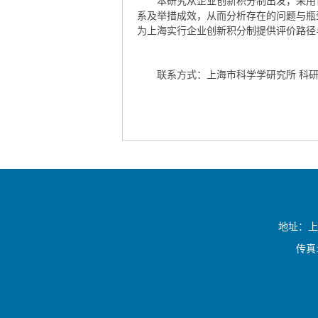
本研究从企业创新积分制出发，采用官
系及举措成效，从而分析存在的问题与瓶
为上海实行企业创新积分制提供评价路径
联系方式：上海市科学学研究所 科研管理部门：
地址：上海
传真:(