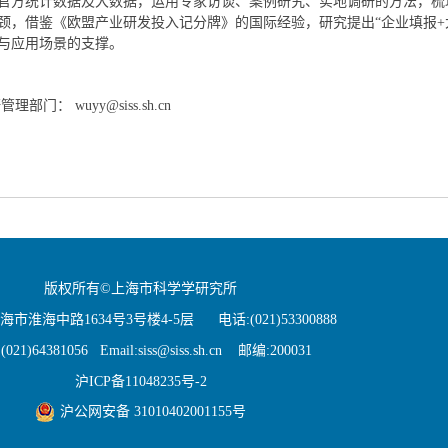
方统计数据及大数据，运用专家访谈、案例研究、实地调研的方法，梳
颈，借鉴《欧盟产业研发投入记分牌》的国际经验，研究提出“企业填报+
与应用场景的支撑。
 wuyy@siss.sh.cn
版权所有©上海市科学学研究所
市淮海中路1634号3号楼4-5层 电话:(021)53300888
021)64381056 Email:siss@siss.sh.cn 邮编:200031
沪ICP备11048235号-2
沪公网安备 31010402001155号