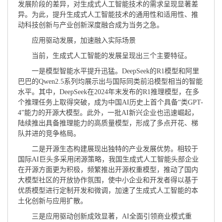
发展阶段的差异，对生成式人工智能技术的需求呈现显著差
异。为此，提升生成式人工智能技术的通用性和适用性、推
动科技创新与产业创新深度融合成为当务之急。
应用驱动发展，加速融入实际场景
当前，生成式人工智能的发展呈现出三个主要特征。
一是模型智能水平提升迅猛。DeepSeek的R1模型和阿里
巴巴的Qwen2.5系列均展示出与国际同类前沿模型相当的智能
水平。其中，DeepSeek在2024年末发布的R1推理模型，在多
个推理任务上取得突破，成为中国AI历史上首个具备“类GPT-
4”能力的开源大模型。此外，一批AI新兴企业也迅速崛起，
陆续推出具备推理能力的高质量模型，形成了多点开花、梯
队并进的竞争格局。
二是开源生态构建展现出独特的产业发展优势。相较于
国际AI巨头多采用闭源策略，我国生成式人工智能头部企业
在开源方面更为积极，频繁推出开源权重模型，推动了国内
大模型社区的开放协作氛围，使中小企业和开发者得以基于
优质模型进行定制开发和微调，加速了生成式人工智能的本
土化创新与应用扩散。
三是应用驱动创新成效显著，AI全面引领商业模式重