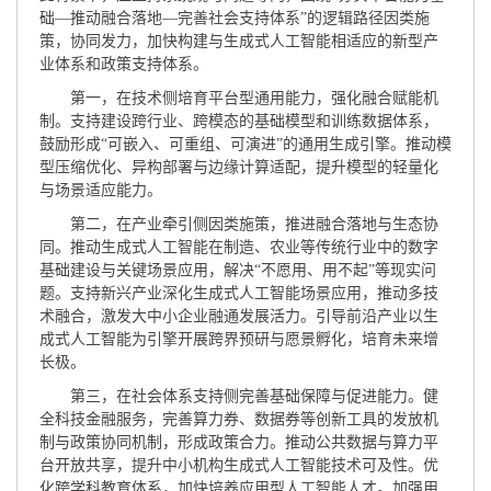
础—推动融合落地—完善社会支持体系”的逻辑路径因类施
策，协同发力，加快构建与生成式人工智能相适应的新型产
业体系和政策支持体系。
第一，在技术侧培育平台型通用能力，强化融合赋能机
制。支持建设跨行业、跨模态的基础模型和训练数据体系，
鼓励形成“可嵌入、可重组、可演进”的通用生成引擎。推动模
型压缩优化、异构部署与边缘计算适配，提升模型的轻量化
与场景适应能力。
第二，在产业牵引侧因类施策，推进融合落地与生态协
同。推动生成式人工智能在制造、农业等传统行业中的数字
基础建设与关键场景应用，解决“不愿用、用不起”等现实问
题。支持新兴产业深化生成式人工智能场景应用，推动多技
术融合，激发大中小企业融通发展活力。引导前沿产业以生
成式人工智能为引擎开展跨界预研与愿景孵化，培育未来增
长极。
第三，在社会体系支持侧完善基础保障与促进能力。健
全科技金融服务，完善算力券、数据券等创新工具的发放机
制与政策协同机制，形成政策合力。推动公共数据与算力平
台开放共享，提升中小机构生成式人工智能技术可及性。优
化跨学科教育体系，加快培养应用型人工智能人才。加强用