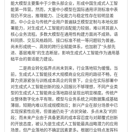
能大模型主要集中于少数头部企业，形成中国生成式人工智
能第一阵营。然而，大量中小模型在国际通用评测标准中表
现仍不突出，推理能力、泛化能力与稳定性存在较明显差
距。中小企业与传统产业用户普遍缺乏模型定制与本地化部
署能力，对生成式人工智能的适配能力较弱，难以将其嵌入
核心业务流程。多数大模型在通用性构建方面尚不成熟，语
料同质、交互风格趋同、接口标准不统一等问题较为普遍，
尚未形成统一、高效的跨行业赋能体系，也加剧了“头部先
进、基层难用”的生态断层，影响生成式人工智能作为通用基
础平台的普适能力建设。
二是商业转化临界点尚未到来，行业落地较为缓慢。当
前，生成式人工智能技术大规模商业化应用的路径不畅，在
算力资源紧张与训练成本高企的背景下，企业在实际部署中
对生成式人工智能创新的投入回报比不够理想，不同产业类
型的生成式人工智能商业落地路径呈现出明显梯度。传统产
业整体数字化水平有限，模型与业务系统之间数据集成基础
薄弱，短期内难以形成规模效应；新兴产业在部分场景中已
实现探索性应用，但普遍仍处于“点状突破、多点未及”的阶
段；而未来产业由于具备更高的成本容忍度与对颠覆式创新
的开放态度，被认为是生成式人工智能最具战略潜力的应用
场景，但产业落地的不确定因素更多。根据行业特点发挥科