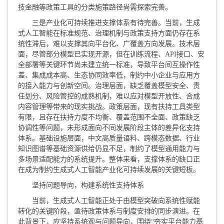
技金融等政策工具的分类施策路径尚需探索完善。
三是产业化可持续推进支撑体系有待完善。当前，生成
式人工智能在标准规范、治理机制与政策支持方面仍存在系
统性滞后，难以支撑其向平台化、广覆盖方向发展。技术层
面，尽管部分模型已实现开源，但在训练流程、API接口、安
全部署等关键环节尚未建立统一标准，导致平台间互操作性
差、集成成本高、生态协同效率低，制约中小企业与应用方
的接入能力与创新空间。治理层面，缺乏覆盖模型安全、责
任划分、风险管控的成熟机制，难以应对模型开放性、合成
内容管理等带来的现实挑战。政策层面，现有扶持工具类型
有限，且存在扶持力度不均衡、覆盖范围不全面、政策缺乏
协调性等问题，未形成面向不同发展阶段主体的差异化支持
体系。基础设施层面，中文高质量语料、跨模态数据、行业
知识图谱等基础资源供给仍显不足，制约了模型通用能力与
多场景适配能力的系统提升。整体来看，支撑体系的缺口正
在成为制约生成式人工智能产业化可持续发展的关键短板。
坚持问题导向，构建系统性支持体系
当前，生成式人工智能正处于由模型突破向系统性赋能
转化的关键阶段，亟待政策体系与制度安排的同步演进。在
此背景下，应坚持系统观与问题导向，围绕“夯实平台能力基