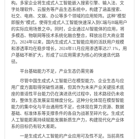
构。多家企业将生成式人工智能嵌入搜索引擎、输入法、文
字处理软件、云服务等产品生态系统中，构建了涵盖搜索、
社交、电商、文娱、办公等多个领域的应用矩阵。这种“模型
即服务”模式，使得生成式人工智能快速深入到C端与B端用户
的实际应用场景之中。同时，企业通过AI智能体的应用，将
多模态、物联网等技术系统化融合整合，释放出巨大商业潜
力。2024年以来，国内生成式人工智能应用的活跃用户规模
和渗透率均在稳步增长，2024年11月应用渗透率达27.1%，用
户基础不断扩大，形成了以应用需求为核心的快速迭代路
径。
平台基础能力不足，产业生态仍需完善
尽管中国生成式人工智能已在模型能力、企业生态与应
用广度方面取得突破性进展，但其作为未来产业关键技术底
座的普适性平台能力仍在演进迭代过程中，技术路径仍未收
敛，整体生态发展呈现梯度分化。这种分化体现在模型智能
能力的集中化与平台通用性不足，也体现在算力资源、数据
基础、标准体系等支撑条件的各自为战甚至碎片化。生成式
人工智能距离持续赋能发展新质生产力，构建现代化产业体
系的目标仍有较大差距。
一是生成式人工智能的产业应用可及性不足。当前高性