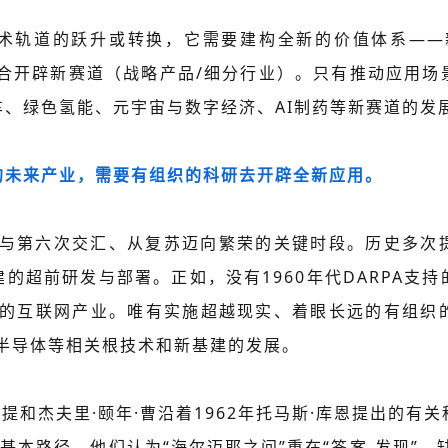
术轨道的跃升或转换，它需要建构全新的价值体系——新
结合开辟新赛道（战略产品/细分行业）。只有推动应用
、绿色氢能、元宇宙与数字经济、AI制药等新赛道的发
的未来产业，需要有组织的科研去开辟全新应用。
康波与第六次交汇、从复苏迈向繁荣的关键时段。历史多次
的超前研发与部署。正如，没有1960年代DARPA支
波中的互联网产业。唯有实施超越现实、着眼长远的有组织
代半导体等相关根技术和新基建的发展。
穆提和杰夫里·颐年·曹沿着1962年托马斯·库恩提出的
的基本路径。他们认为“海尔迈耶之问”重在“答案-发现”，