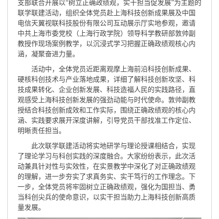
支部联合开展以“树立正确政绩观，实干担当促发展”为主题的
联学联建活动，组织全体党员赴上海科技创新成果展及中国
电信天翼视联科技股份有限公司互动展示厅实地参观，邀请
中共上海市委党校（上海行政学院）领导科学教研部敦帅副
教授作现场案例教学，以沉浸式学习把握正确政绩观核心内
涵，凝聚奋进力量。
活动中，全体党员近距离观摩上海前沿科技创新成果、
硬核科创技术与产业落地成果，详细了解科技创新攻坚、科
技成果转化、企业创新发展、科技造福人民的实践路径，直
观感受上海科技创新发展的强劲动能与时代使命。敦帅副教
授结合科技创新成效和工作实际，围绕正确政绩观的核心内
涵、实践要求展开深度讲解，引导党员干部找准工作定位、
明晰责任担当。
此次联学联建活动将实地研学与理论授课相结合，实现
了理论学习与科创实践的深度融合。大家纷纷表示，此次活
动兼具针对性与实效性，在实景教学中深化了对正确政绩观
的理解，进一步夯实了求真务实、实干笃行的工作理念。下
一步，全体党员将牢固树立正确政绩观，强化为国担当、勇
当科创尖兵的使命意识，以实干担当助力上海科技创新高质
量发展。