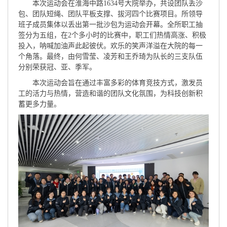
本次运动会在淮海中路1634号大院举办，共设团队丢沙
包、团队短绳、团队平板支撑、拔河四个比赛项目。所领导
班子成员集体以丢出第一批沙包为运动会开幕。全所职工抽
签分为五组，在2个多小时的比赛中，职工们热情高涨、积极
投入，呐喊加油声此起彼伏。欢乐的笑声洋溢在大院的每一
个角落。最终，由何雪莹、凌芳和王乔琦为队长的三支队伍
分别荣获冠、亚、季军。
本次运动会旨在通过丰富多彩的体育竞技方式，激发员
工的活力与热情，营造和谐的团队文化氛围，为科技创新积
蓄更多力量。