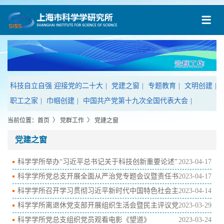
科技自立自强 迎接党的二十大
|
党建之窗
|
专题教育
|
文明创建
|
职工之家
|
巾帼创建
|
中国共产党第十九次全国代表大会
|
当前位置：
首页
〉
党群工作
〉
党建之窗
党建之窗
科学学所举办“习近平总书记关于科技创新重要论述”
2023-04-17
研讨会
科学学所党总支开展全面从严治党专题会议暨责任书
2023-04-17
签约
科学学所召开学习贯彻习近平新时代中国特色社会主
2023-04-14
义思想主题教育动员大会
科学学所离退休党支部开展组织生活会暨民主评议党
2023-03-29
员
科学学所党总支组织党员观看电影《望道》
2023-03-24