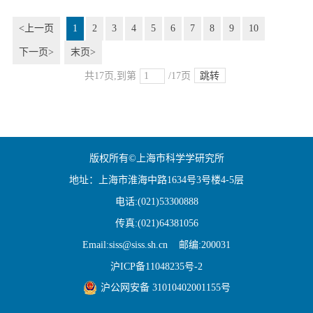
党支部开展“打赢关键核心技术攻坚战”主题党日联组学习
<上一页
1
2
3
4
5
6
7
8
9
10
下一页>
末页>
共17页,到第
/17页
跳转
版权所有©上海市科学学研究所
地址：上海市淮海中路1634号3号楼4-5层
电话:(021)53300888
传真:(021)64381056
Email:siss@siss.sh.cn 邮编:200031
沪ICP备11048235号-2
沪公网安备 31010402001155号