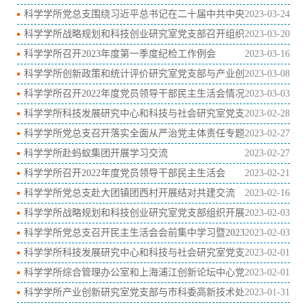
科学学所党总支围绕习近平总书记在二十届中共中央
2023-03-24
政治局第三次集体学习时的重要讲话精神召开中心组学习扩大
科学学所战略规划和科技创业研究室党支部召开组织
2023-03-20
会议
生活会暨民主评议党员
科学学所召开2023年度第一季度纪检工作例会
2023-03-16
科学学所创新政策和统计评价研究室党支部与产业创
2023-03-08
新研究室党支部联合开展“把论文写在祖国大地上”主题党日活
科学学所召开2022年度党员领导干部民主生活会情况
2023-03-03
动
通报会
科学学所科技发展研究中心和科技与社会研究室党支
2023-02-28
部与产业创新研究室党支部开展“切实加强基础研究”主题党日
科学学所党总支召开落实全面从严治党主体责任专题
2023-02-27
联组学习
研讨会
科学学所赴蚂蚁集团开展学习交流
2023-02-27
科学学所召开2022年度党员领导干部民主生活会
2023-02-21
科学学所党总支赴大团镇团西村开展结对共建交流
2023-02-16
科学学所战略规划和科技创业研究室党支部组织开展
2023-02-03
观看爱国主义影片《满江红》主题党日活动
科学学所党总支召开民主生活会会前集中学习暨2023
2023-02-03
年第2次中心组学习会议
科学学所科技发展研究中心和科技与社会研究室党支
2023-02-01
部开展主题党日活动——《流浪地球2》观影活动
科学学所综合管理办公室和上海浦江创新论坛中心党
2023-02-01
支部开展“2023我的电影党课”主题党日活动
科学学所产业创新研究室党支部与市科委高新技术处
2023-01-31