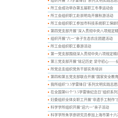
组织开展“3.5学雷锋日”系列文明实践志
所工会成功举办第五届职工冬季运动会
所工会组织职工赴崇明岛开展秋游活动
所工会组织职工参加市科技系统职工保龄
第四党支部开展"深入贯彻中央八项规定
组织开展“六一”亲子生态农庄团建活动
所工会组织职工春游活动
第一党支部围绕深入贯彻中央八项规定精
第三党支部开展“铭记历史 坚守初心——
所党总支组织党务干部实务培训
第四和第五党支部联合开展“国家安全教育
我所组织“3.5学雷锋日”系列文明实践志
在全国第61个“3.5学雷锋纪念日”组织系
妇委组织全体女职工开展“非遗手工制作”
科学学所组织开展“迎六一”亲子活动
科学学所朱学彦研究员参加上海市第十六